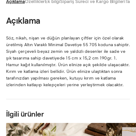
Açıklama
Özellikler
Ek bilgi
Sipariş Süreci ve Kargo Bilgileri
Taksi
Açıklama
Söz, nikah, nişan ve düğün planlayan çiftler için özel olarak
üretilmiş Altın Varaklı Minimal Davetiye 55 705 koduna sahiptir.
Siyah çerçeveli beyaz zemin ve yaldızlı desenler ile sade ve
şık tasarıma sahip davetiyede 15 cm x 15,2 cm 190gr. 1.
Hamur kağıt kullanılmıştır. Ürün elinize açık şekilde ulaşacaktır.
Kırım ve katlama izleri bellidir. Ürün elinize ulaştıktan sonra
tarafınızdan yapılması gereken, kutuyu kırım ve katlama
izlerinden katlayıp kelepçeleri yerine yerleştirmek olacaktır.
İlgili ürünler