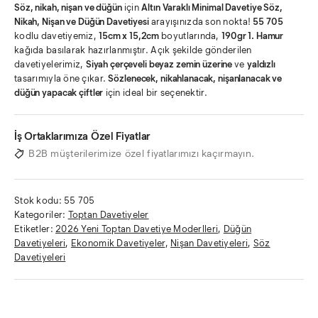
Söz, nikah, nişan ve düğün
için
Altın Varaklı Minimal Davetiye
Söz,
Nikah, Nişan ve Düğün Davetiyesi
arayışınızda son nokta!
55 705
kodlu davetiyemiz,
15cm x 15,2cm
boyutlarında,
190gr 1. Hamur
kağıda basılarak hazırlanmıştır. Açık şekilde gönderilen
davetiyelerimiz,
Siyah çerçeveli beyaz zemin üzerine
ve
yaldızlı
tasarımıyla öne çıkar.
Sözlenecek, nikahlanacak, nişanlanacak ve
düğün yapacak çiftler
için ideal bir seçenektir.
İş Ortaklarımıza Özel Fiyatlar
B2B müşterilerimize özel fiyatlarımızı kaçırmayın.
Stok kodu:
55 705
Kategoriler:
Toptan Davetiyeler
Etiketler:
2026 Yeni Toptan Davetiye Moderlleri
,
Düğün
Davetiyeleri
,
Ekonomik Davetiyeler
,
Nişan Davetiyeleri
,
Söz
Davetiyeleri