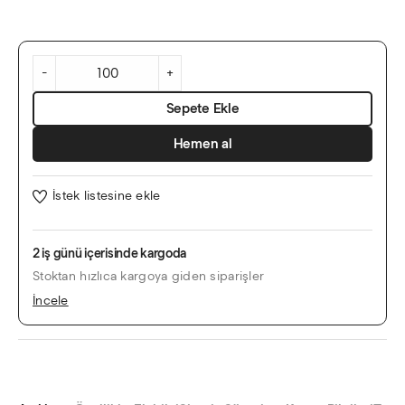
Altın
Varaklı
-
+
Minimal
Davetiye
Sepete Ekle
adet
Hemen al
İstek listesine ekle
2 iş günü içerisinde kargoda
Stoktan hızlıca kargoya giden siparişler
İncele