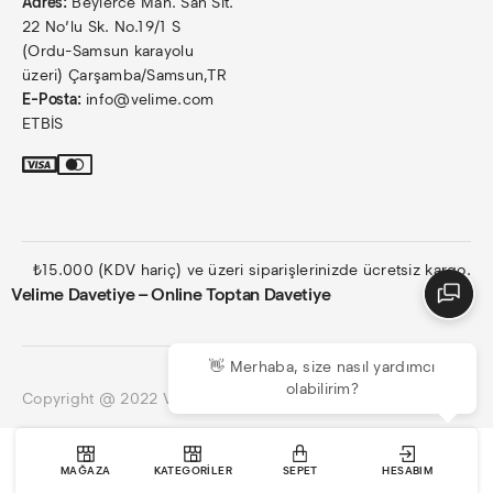
Adres:
Beylerce Mah. San Sit.
22 No’lu Sk. No.19/1 S
(Ordu-Samsun karayolu
üzeri) Çarşamba/Samsun,TR
E-Posta:
info@velime.com
ETBİS
₺15.000 (KDV hariç) ve üzeri siparişlerinizde ücretsiz kargo.
Velime Davetiye – Online Toptan Davetiye
👋 Merhaba, size nasıl yardımcı
olabilirim?
Copyright @ 2022 Velime Davetiye. Tüm hakları saklıdır.
MAĞAZA
KATEGORILER
SEPET
HESABIM