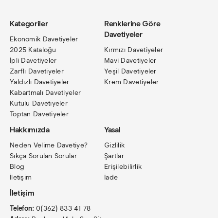
Kategoriler
Renklerine Göre
Davetiyeler
Ekonomik Davetiyeler
2025 Kataloğu
Kırmızı Davetiyeler
İpli Davetiyeler
Mavi Davetiyeler
Zarflı Davetiyeler
Yeşil Davetiyeler
Yaldızlı Davetiyeler
Krem Davetiyeler
Kabartmalı Davetiyeler
Kutulu Davetiyeler
Toptan Davetiyeler
Hakkımızda
Yasal
Neden Velime Davetiye?
Gizlilik
Sıkça Sorulan Sorular
Şartlar
Blog
Erişilebilirlik
İletişim
İade
İletişim
Telefon:
0(362) 833 41 78