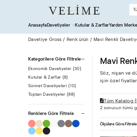
Anasayfa
Davetiyeler
Kutular & Zarflar
Yardım Merke
Davetiye Gross
Renk ürün
Mavi Renkli Davetiy
Mavi Renk
Kategorilere Göre Filtrele
Ekonomik Davetiyeler
(30)
Söz, nişan ve d
Kutular & Zarflar
(8)
için özel fiyatlar
Sünnet Davetiyeleri
(10)
Toptan Davetiyeler
(88)
Tüm Katalog 
2 sonucun tümü gö
Renklere Göre Filtrele
Ölçülere Göre Filtrele