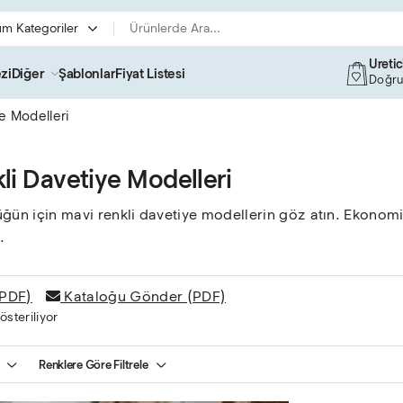
Üreti
zi
Diğer
Şablonlar
Fiyat Listesi
Doğru
e Modelleri
li Davetiye Modelleri
üğün için mavi renkli davetiye modellerin göz atın. Ekonomi
.
(PDF)
Kataloğu Gönder (PDF)
steriliyor
Renklere Göre Filtrele