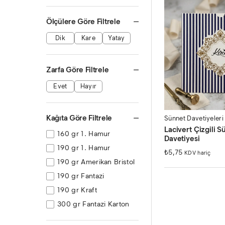
Ölçülere Göre Filtrele
Dik
Kare
Yatay
Zarfa Göre Filtrele
Evet
Hayır
Kağıta Göre Filtrele
Sünnet Davetiyeleri
Lacivert Çizgili S
160 gr 1. Hamur
Davetiyesi
190 gr 1. Hamur
₺
5,75
KDV hariç
190 gr Amerikan Bristol
190 gr Fantazi
190 gr Kraft
300 gr Fantazi Karton