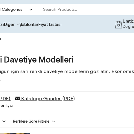
Üreti
zi
Diğer
Şablonlar
Fiyat Listesi
Doğru
i
li Davetiye Modelleri
ğün için sarı renkli davetiye modellerin göz atın. Ekonomik
.
(PDF)
Kataloğu Gönder (PDF)
eriliyor
Renklere Göre Filtrele