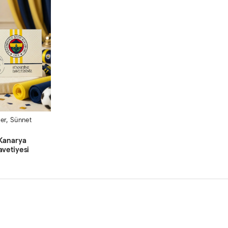
er
,
Sünnet
Kanarya
avetiyesi