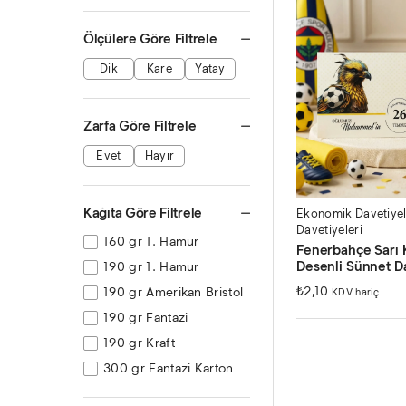
Ölçülere Göre Filtrele
Dik
Kare
Yatay
Zarfa Göre Filtrele
Evet
Hayır
Kağıta Göre Filtrele
Ekonomik Davetiyel
Davetiyeleri
160 gr 1. Hamur
Fenerbahçe Sarı 
Desenli Sünnet D
190 gr 1. Hamur
₺
2,10
190 gr Amerikan Bristol
KDV hariç
190 gr Fantazi
190 gr Kraft
300 gr Fantazi Karton