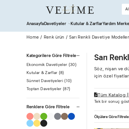
Anasayfa
Davetiyeler
Kutular & Zarflar
Yardım Merke
Home
Renk ürün
Sarı Renkli Davetiye Modeller
Sarı Renk
Kategorilere Göre Filtrele
Ekonomik Davetiyeler
(30)
Söz, nişan ve dü
Kutular & Zarflar
(8)
için özel fiyatlar
Sünnet Davetiyeleri
(10)
Toptan Davetiyeler
(87)
Tüm Katalog 
Tek bir sonuç göst
Renklere Göre Filtrele
Ölçülere Göre Filtrele