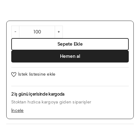
Siyah
Zeminli
Gümüş
-
+
Desenli
Dik
Sepete Ekle
Davetiye
adet
Hemen al
İstek listesine ekle
2 iş günü içerisinde kargoda
Stoktan hızlıca kargoya giden siparişler
İncele