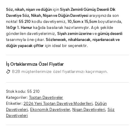
Söz, nikah, nişan ve düğün
için
Siyah Zeminli Gümüş Desenli Dik
Davetiye
Söz, Nikah, Nişan ve Düğün Davetiyesi
arayışınızda son
nokta!
55 210
kodlu davetiyemiz,
10,5cm x 15,5cm
boyutlarında,
160gr 1. Hamur
kağıda basılarak hazırlanmıştır. Açık şekilde
gönderilen davetiyelerimiz,
Siyah zemin üzerine
ve
gümüş desenli
tasarımıyla öne çıkar.
Sözlenecek, nikahlanacak, nişanlanacak ve
düğün yapacak çiftler
için ideal bir seçenektir.
İş Ortaklarımıza Özel Fiyatlar
B2B müşterilerimize özel fiyatlarımızı kaçırmayın.
Stok kodu:
55 210
Kategoriler:
Toptan Davetiyeler
Etiketler:
2026 Yeni Toptan Davetiye Moderlleri
,
Düğün
Davetiyeleri
,
Ekonomik Davetiyeler
,
Nişan Davetiyeleri
,
Söz
Davetiyeleri