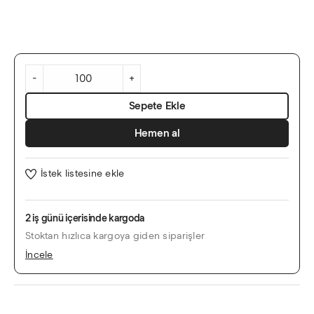
Siyah
Zeminli
Gümüş
-
+
Desenli
Kare
Sepete Ekle
Davetiye
adet
Hemen al
İstek listesine ekle
2 iş günü içerisinde kargoda
Stoktan hızlıca kargoya giden siparişler
İncele