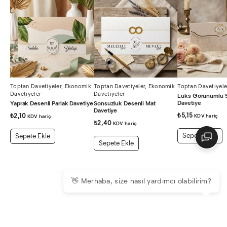
Toptan Davetiyeler
,
Ekonomik
Toptan Davetiyeler
,
Ekonomik
Toptan Davetiyele
Davetiyeler
Davetiyeler
Lüks Görünümlü 
Davetiye
Yaprak Desenli Parlak Davetiye
Sonsuzluk Desenli Mat
Davetiye
₺
5,15
₺
2,10
KDV hariç
KDV hariç
₺
2,40
KDV hariç
Sepete Ekle
Sepete Ekle
Sepete Ekle
👋 Merhaba, size nasıl yardımcı olabilirim?