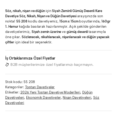
Söz, nikah, nişan ve düğün
için
Siyah Zeminli Gümüş Desenli Kare
Davetiye
Söz, Nikah, Nişan ve Düğün Davetiyesi
arayışınızda son
nokta!
55 208
kodlu davetiyemiz,
15cm x 15cm
boyutlarında,
160gr
1. Hamur
kağıda basılarak hazırlanmıştır. Açık şekilde gönderilen
davetiyelerimiz,
Siyah zemin üzerine
ve
gümüş desenli
tasarımıyla
öne çıkar.
Sözlenecek, nikahlanacak, nişanlanacak ve düğün yapacak
çiftler
için ideal bir seçenektir.
İş Ortaklarımıza Özel Fiyatlar
B2B müşterilerimize özel fiyatlarımızı kaçırmayın.
Stok kodu:
55 208
Kategoriler:
Toptan Davetiyeler
Etiketler:
2026 Yeni Toptan Davetiye Moderlleri
,
Düğün
Davetiyeleri
,
Ekonomik Davetiyeler
,
Nişan Davetiyeleri
,
Söz
Davetiyeleri