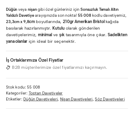
Düğün
veya
nişan
gibi özel günleriniz için
Sonsuzluk Temalı Altın
Yaldızlı
Davetiye
arayışınızda son nokta!
55 008
kodlu davetiyemiz,
cm
boyutlarında,
210gr Amerikan Bristol
kağıda
23,3cm x 9,8
basılarak hazırlanmıştır.
Kutulu
olarak gönderilen
davetiyelerimiz,
minimal
ve
şık
tasarımıyla öne çıkar.
Sadelikten
yana olanlar
için ideal bir seçenektir.
İş Ortaklarımıza Özel Fiyatlar
B2B müşterilerimize özel fiyatlarımızı kaçırmayın.
Stok kodu:
55 008
Kategoriler:
Toptan Davetiyeler
Etiketler:
Düğün Davetiyeleri
,
Nişan Davetiyeleri
,
Söz Davetiyeleri