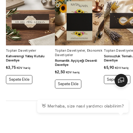
Toptan Davetiyeler
Toptan Davetiyeler
,
Ekonomik
Toptan Davetiyele
Davetiyeler
Kahverengi Yatay Kutulu
Sonsuzluk Temalı A
Davetiye
Davetiye
Romantik Ayçiçeği Desenli
Davetiye
₺
3,75
₺
5,90
KDV hariç
KDV hariç
₺
2,50
KDV hariç
Sepete Ekle
Sepete Ekle
Sepete Ekle
👋 Merhaba, size nasıl yardımcı olabilirim?