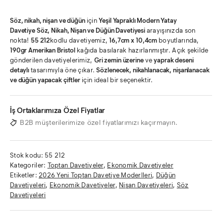
Söz, nikah, nişan ve düğün
için
Yeşil Yapraklı Modern Yatay
Davetiye
Söz, Nikah, Nişan ve Düğün Davetiyesi
arayışınızda son
nokta!
55 212
kodlu davetiyemiz,
16,7cm x 10,4cm
boyutlarında,
190gr Amerikan Bristol
kağıda basılarak hazırlanmıştır. Açık şekilde
gönderilen davetiyelerimiz,
Gri zemin üzerine
ve
yaprak deseni
detaylı
tasarımıyla öne çıkar.
Sözlenecek, nikahlanacak, nişanlanacak
ve düğün yapacak çiftler
için ideal bir seçenektir.
İş Ortaklarımıza Özel Fiyatlar
B2B müşterilerimize özel fiyatlarımızı kaçırmayın.
Stok kodu:
55 212
Kategoriler:
Toptan Davetiyeler
,
Ekonomik Davetiyeler
Etiketler:
2026 Yeni Toptan Davetiye Moderlleri
,
Düğün
Davetiyeleri
,
Ekonomik Davetiyeler
,
Nişan Davetiyeleri
,
Söz
Davetiyeleri