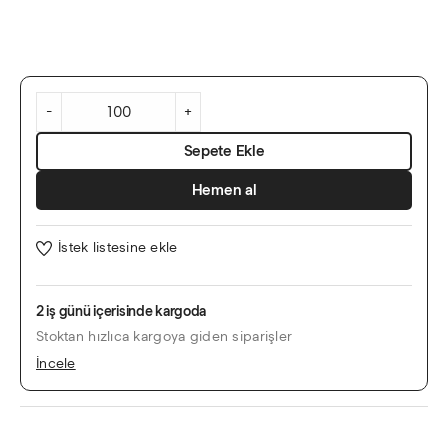
Yeşil
Yapraklı
Modern
-
+
Yatay
Davetiye
Sepete Ekle
adet
Hemen al
İstek listesine ekle
2 iş günü içerisinde kargoda
Stoktan hızlıca kargoya giden siparişler
İncele