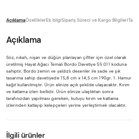
Açıklama
Özellikler
Ek bilgi
Sipariş Süreci ve Kargo Bilgileri
Taksi
Açıklama
Söz, nikah, nişan ve düğün planlayan çiftler için özel olarak
üretilmiş Hayat Ağacı Temalı Bordo Davetiye 55 011 koduna
sahiptir. Bordo zemin ve yaldızlı desenler ile sade ve şık
tasarıma sahip davetiyede 15,8 cm x 14,5 cm 190gr. 1. Hamur
kağıt kullanılmıştır. Ürün elinize açık şekilde ulaşacaktır. Kırım
ve katlama izleri bellidir. Ürün elinize ulaştıktan sonra
tarafınızdan yapılması gereken, kutuyu kırım ve katlama
izlerinden katlayıp kelepçeleri yerine yerleştirmek olacaktır.
İlgili ürünler