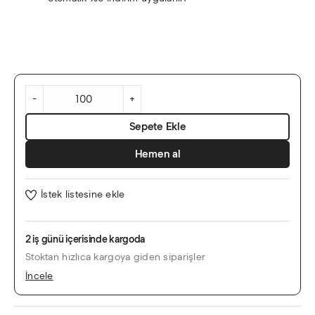
Hayat
Ağacı
Temalı
-
+
Bordo
Davetiye
Sepete Ekle
adet
Hemen al
İstek listesine ekle
2 iş günü içerisinde kargoda
Stoktan hızlıca kargoya giden siparişler
İncele