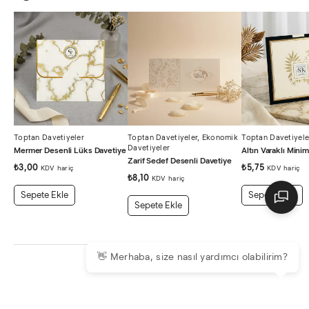
Toptan Davetiyeler
Toptan Davetiyeler
,
Ekonomik
Toptan Davetiyele
Davetiyeler
Mermer Desenli Lüks Davetiye
Altın Varaklı Mini
Zarif Sedef Desenli Davetiye
₺
3,00
₺
5,75
KDV hariç
KDV hariç
₺
8,10
KDV hariç
Sepete Ekle
Sepete Ekle
Sepete Ekle
👋 Merhaba, size nasıl yardımcı olabilirim?