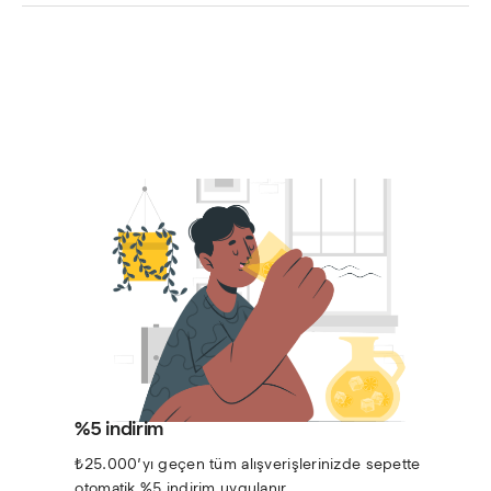
%5 indirim
₺25.000’yı geçen tüm alışverişlerinizde sepette 
otomatik %5 indirim uygulanır.