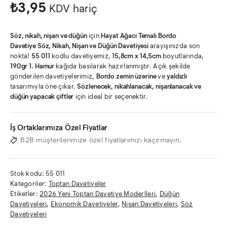
₺
3,95
KDV hariç
Söz, nikah, nişan ve düğün
için
Hayat Ağacı Temalı Bordo
Davetiye
Söz, Nikah, Nişan ve Düğün Davetiyesi
arayışınızda son
nokta!
55 011
kodlu davetiyemiz,
15,8cm x 14,5cm
boyutlarında,
190gr 1. Hamur
kağıda basılarak hazırlanmıştır. Açık şekilde
gönderilen davetiyelerimiz,
Bordo zemin üzerine
ve
yaldızlı
tasarımıyla öne çıkar.
Sözlenecek, nikahlanacak, nişanlanacak ve
düğün yapacak çiftler
için ideal bir seçenektir.
İş Ortaklarımıza Özel Fiyatlar
B2B müşterilerimize özel fiyatlarımızı kaçırmayın.
Stok kodu:
55 011
Kategoriler:
Toptan Davetiyeler
Etiketler:
2026 Yeni Toptan Davetiye Moderlleri
,
Düğün
Davetiyeleri
,
Ekonomik Davetiyeler
,
Nişan Davetiyeleri
,
Söz
Davetiyeleri