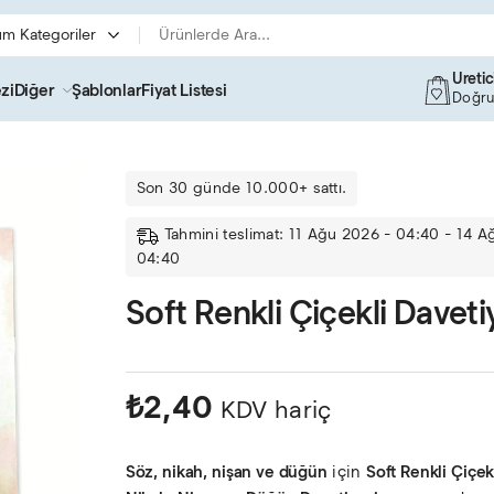
Üreti
zi
Diğer
Şablonlar
Fiyat Listesi
Doğru
Son 30 günde 10.000+ sattı.
Tahmini teslimat: 11 Ağu 2026 - 04:40 - 14 A
04:40
Soft Renkli Çiçekli Daveti
₺
2,40
KDV hariç
Söz, nikah, nişan ve düğün
için
Soft Renkli Çiçek