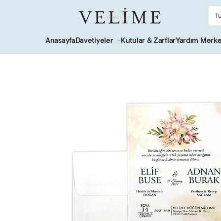
Anasayfa
Davetiyeler
Kutular & Zarflar
Yardım Merke