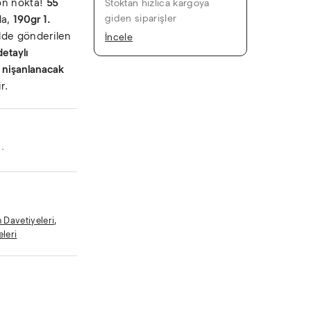
son nokta!
55
Stoktan hızlıca kargoya
giden siparişler
da,
190gr 1.
ilde gönderilen
İncele
detaylı
 nişanlanacak
r.
.
 Davetiyeleri
,
leri