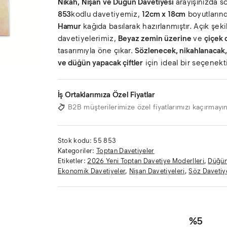
Nikah, Nişan ve Düğün Davetiyesi
arayışınızda 
853
kodlu davetiyemiz,
12cm x 18cm
boyutların
Hamur
kağıda basılarak hazırlanmıştır. Açık şek
davetiyelerimiz,
Beyaz zemin üzerine
ve
çiçek 
tasarımıyla öne çıkar.
Sözlenecek, nikahlanacak,
ve düğün yapacak çiftler
için ideal bir seçenekti
İş Ortaklarımıza Özel Fiyatlar
B2B müşterilerimize özel fiyatlarımızı kaçırmayın
Stok kodu:
55 853
Kategoriler:
Toptan Davetiyeler
Etiketler:
2026 Yeni Toptan Davetiye Moderlleri
,
Düğün
Ekonomik Davetiyeler
,
Nişan Davetiyeleri
,
Söz Davetiye
%5