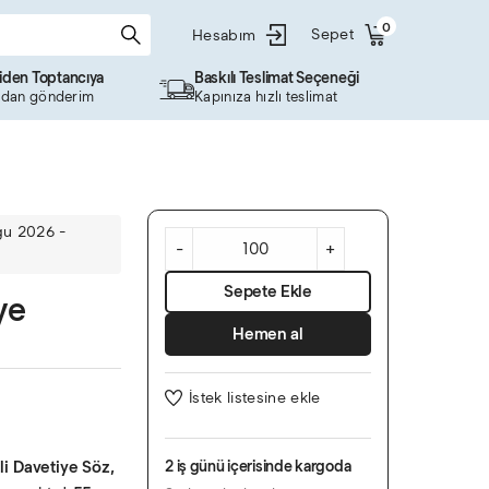
0
Sepet
Hesabım
ciden Toptancıya
Baskılı Teslimat Seçeneği
dan gönderim
Kapınıza hızlı teslimat
Soft
ğu 2026 -
Renkli
-
+
Çiçekli
Davetiye
Sepete Ekle
ye
adet
Hemen al
İstek listesine ekle
li Davetiye
Söz,
2 iş günü içerisinde kargoda