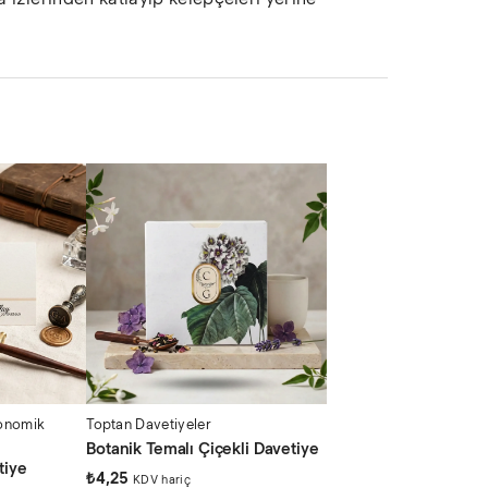
onomik
Toptan Davetiyeler
Botanik Temalı Çiçekli Davetiye
tiye
₺
4,25
KDV hariç