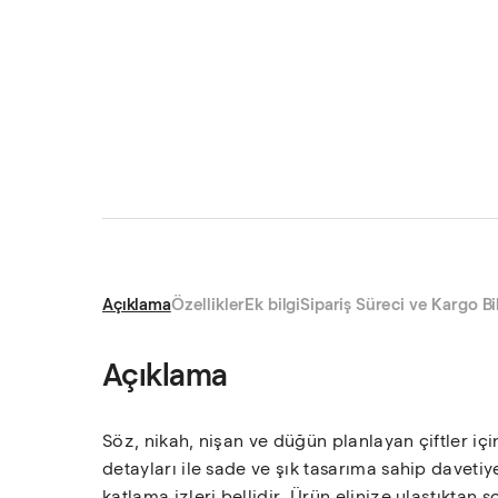
Açıklama
Özellikler
Ek bilgi
Sipariş Süreci ve Kargo Bil
Açıklama
Söz, nikah, nişan ve düğün planlayan çiftler iç
detayları ile sade ve şık tasarıma sahip davetiy
katlama izleri bellidir. Ürün elinize ulaştıktan