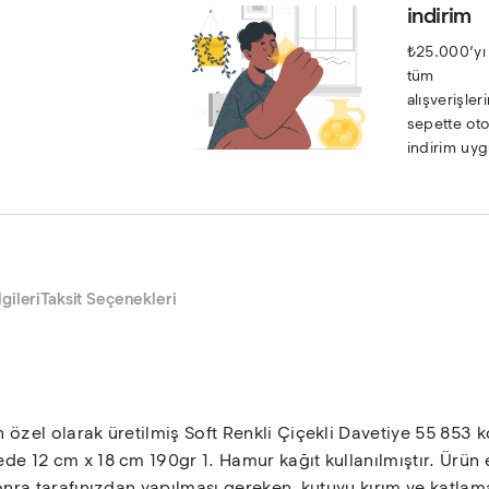
indirim
₺25.000’yı
tüm 
alışverişleri
sepette oto
indirim uyg
gileri
Taksit Seçenekleri
in özel olarak üretilmiş Soft Renkli Çiçekli Davetiye 55 853
ede 12 cm x 18 cm 190gr 1. Hamur kağıt kullanılmıştır. Ürün e
 sonra tarafınızdan yapılması gereken, kutuyu kırım ve katlam