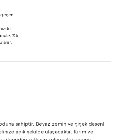
 geçen 
nizde 
matik %5 
ulanır.
 koduna sahiptir. Beyaz zemin ve çiçek desenli
linize açık şekilde ulaşacaktır. Kırım ve
a izlerinden katlayıp kelepçeleri yerine