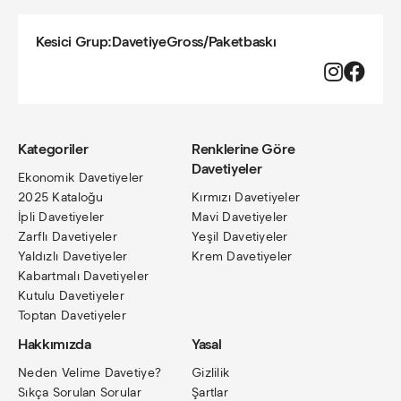
Kesici Grup:
DavetiyeGross
/
Paketbaskı
Kategoriler
Renklerine Göre
Davetiyeler
Ekonomik Davetiyeler
2025 Kataloğu
Kırmızı Davetiyeler
İpli Davetiyeler
Mavi Davetiyeler
Zarflı Davetiyeler
Yeşil Davetiyeler
Yaldızlı Davetiyeler
Krem Davetiyeler
Kabartmalı Davetiyeler
Kutulu Davetiyeler
Toptan Davetiyeler
Hakkımızda
Yasal
Neden Velime Davetiye?
Gizlilik
Sıkça Sorulan Sorular
Şartlar