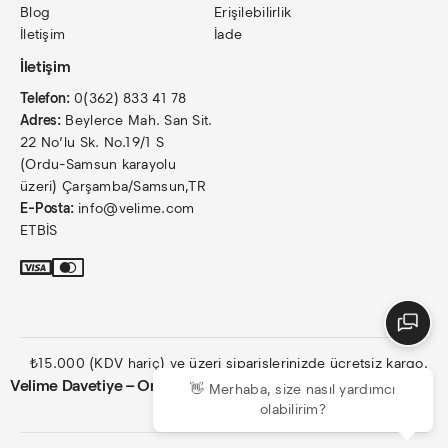
Blog
Erişilebilirlik
İletişim
İade
İletişim
Telefon:
0(362) 833 41 78
Adres:
Beylerce Mah. San Sit.
22 No’lu Sk. No.19/1 S
(Ordu-Samsun karayolu
üzeri) Çarşamba/Samsun,TR
E-Posta:
info@velime.com
ETBİS
₺15.000 (KDV hariç) ve üzeri siparişlerinizde ücretsiz kargo.
Velime Davetiye – Online Toptan Davetiye
👋 Merhaba, size nasıl yardımcı
olabilirim?