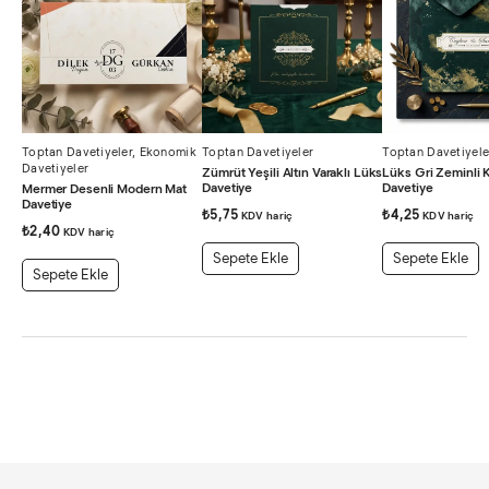
Toptan Davetiyeler
,
Ekonomik
Toptan Davetiyeler
Toptan Davetiyele
Davetiyeler
Zümrüt Yeşili Altın Varaklı Lüks
Lüks Gri Zeminli 
Davetiye
Davetiye
Mermer Desenli Modern Mat
Davetiye
₺
5,75
₺
4,25
KDV hariç
KDV hariç
₺
2,40
KDV hariç
Sepete Ekle
Sepete Ekle
Sepete Ekle