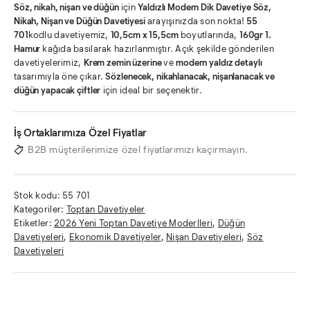
Söz, nikah, nişan ve düğün
için
Yaldızlı Modern Dik Davetiye
Söz,
Nikah, Nişan ve Düğün Davetiyesi
arayışınızda son nokta!
55
701
kodlu davetiyemiz,
10,5cm x 15,5cm
boyutlarında,
160gr 1.
Hamur
kağıda basılarak hazırlanmıştır. Açık şekilde gönderilen
davetiyelerimiz,
Krem zemin üzerine
ve
modern yaldız detaylı
tasarımıyla öne çıkar.
Sözlenecek, nikahlanacak, nişanlanacak ve
düğün yapacak çiftler
için ideal bir seçenektir.
İş Ortaklarımıza Özel Fiyatlar
B2B müşterilerimize özel fiyatlarımızı kaçırmayın.
Stok kodu:
55 701
Kategoriler:
Toptan Davetiyeler
Etiketler:
2026 Yeni Toptan Davetiye Moderlleri
,
Düğün
Davetiyeleri
,
Ekonomik Davetiyeler
,
Nişan Davetiyeleri
,
Söz
Davetiyeleri