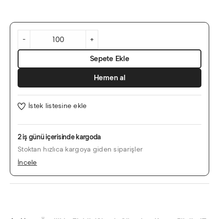
Yaldızlı
Modern
-
+
Dik
Davetiye
Sepete Ekle
adet
Hemen al
İstek listesine ekle
2 iş günü içerisinde kargoda
Stoktan hızlıca kargoya giden siparişler
İncele